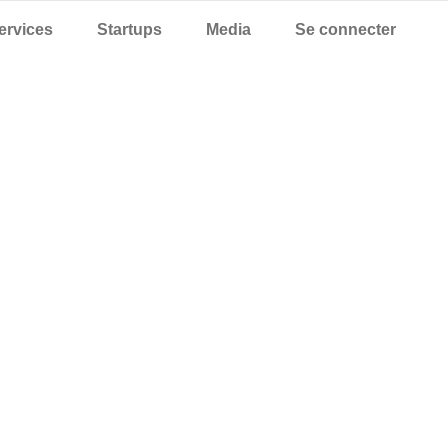
ervices
Startups
Media
Se connecter
ervices
Startups
Media
Se connecter