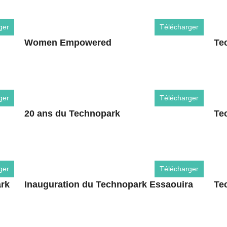
ger
Télécharger
Women Empowered
Te
ger
Télécharger
20 ans du Technopark
Te
ger
Télécharger
rk
Inauguration du Technopark Essaouira
Te