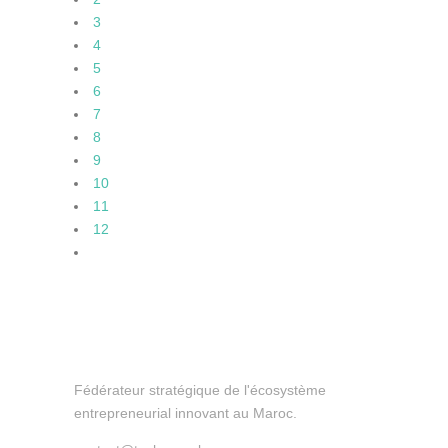
3
4
5
6
7
8
9
10
11
12
Technopark
Fédérateur stratégique de l'écosystème
entrepreneurial innovant au Maroc.