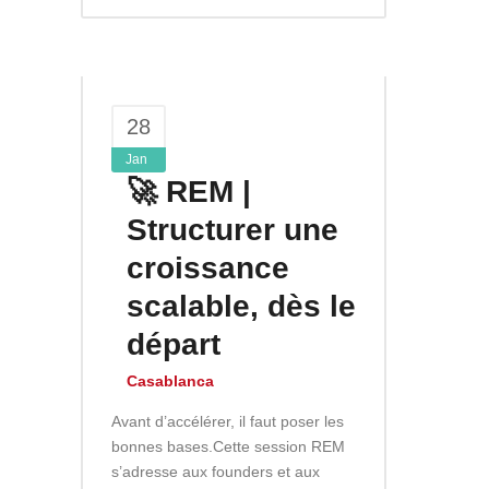
28
Jan
🚀 REM |
Structurer une
croissance
scalable, dès le
départ
Casablanca
Avant d’accélérer, il faut poser les
bonnes bases.Cette session REM
s’adresse aux founders et aux