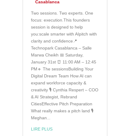
Casablanca
Two sessions. Two experts. One
focus: execution.This founders
session is designed to help
you:scale smarter with AIpitch with
clarity and confidence📍
Technopark Casablanca – Salle
Marwa Cheikh 📅 Saturday,
January 31st ⏰ 11:00 AM – 12:45
PM🔹 The sessionsBuilding Your
Digital Dream Team How AI can
expand workforce capacity &
creativity 🎙 Cynthia Respert – COO
& AI Strategist, Rebrand
CitiesEffective Pitch Preparation
What really makes a pitch land 🎙
Meghan...
LIRE PLUS